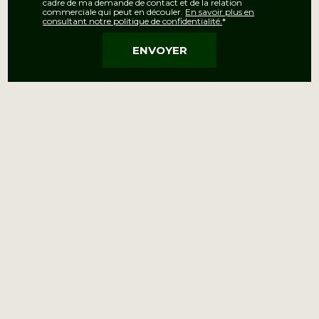
cadre de ma demande de contact et de la relation
commerciale qui peut en découler.
En savoir plus en
consultant notre politique de confidentialité.
*