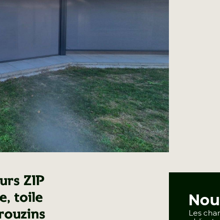
eurs ZIP
, toile
Nou
rouzins
Les cham