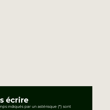
s écrire
ps indiqués par un astérisque (*) sont