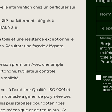
obligato
le intervention chez un particulier sur
Nom*
 ZIP
parfaitement intégrés à
 RAL 7016.
Télép
Messag
a toile et une résistance exceptionnelle
n. Résultat : une façade élégante,
mension premium. Avec une simple
phone, l’utilisateur contrôle
En sou
simplicité.
saisie
cadre
qui pe
oir à l'extérieur Qualité : ISO 9001 et
de con
rn consiste à gainer de polymère des
sés puis stabilisés pour obtenir des
tance mécanique et de tenue aux UV